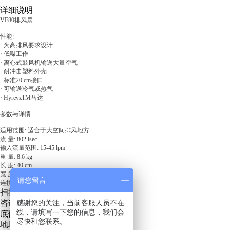
详细说明
VF80排风扇
性能:
· 为高排风要求设计
· 低噪工作
· 离心式鼓风机输送大量空气
· 耐冲击塑料外壳
· 标准20 cm接口
· 可输送冷气或热气
· HyrevzTM马达
参数与详情
适用范围: 适合于大空间排风地方
流 量: 802 lsec
输入流量范围: 15-45 lpm
重 量: 8.6 kg
长 度: 40 cm
宽 度: 49 cm
请您留言
连接方式: 3/8 in. 平口快速接头
扫描关注微信服务号
咨询热线：
感谢您的关注，当前客服人员不在
13271219889
线，请填写一下您的信息，我们会
底部地址地图
尽快和您联系。
地址：青岛市城阳区招商LAVIE公社