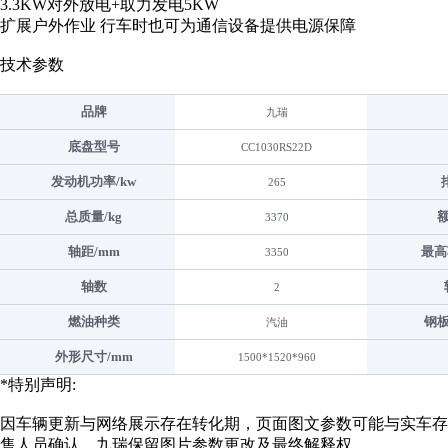
3.3KW对外放电+取力发电5KW
扩展户外作业 行车时也可为通信设备提供电源保障
技术参数
品牌
九瑞
底盘型号
CC1030RS22D
发动机功率/kw
265
总质量/kg
3370
轴距/mm
最高
3350
轴数
2
燃油种类
钢
汽油
外形尺寸/mm
1500*1520*960
*特别声明:
因车辆更新与网络展示存在转化期，页面图文参数可能与实车存
售人员确认，九瑞保留图片参数更改及最终解释权。