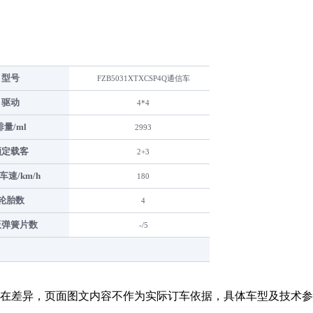
型号
FZB5031XTXCSP4Q通信车
驱动
4*4
排量/ml
2993
额定载客
2+3
车速/km/h
180
轮胎数
4
板弹簧片数
-/5
在差异，页面图文内容不作为实际订车依据，具体车型及技术参