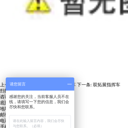
请您留言
上一条:
进口福特F150皮卡通信指挥车
下一条:
双拓展指挥车
扫描关注微信服务号
咨询热线：
感谢您的关注，当前客服人员不在
13271219889
线，请填写一下您的信息，我们会
底部地址地图
尽快和您联系。
地址：青岛市城阳区招商LAVIE公社
邮编：266000
电话：0532 - 55717686
手机：15898810000