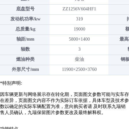
底盘型号
ZZ1256V604HF1
发动机功率/kw
319
总质量/kg
19000
轴距/mm
5800+1400
最高
轴数
3
燃油种类
柴油
钢
外形尺寸/mm
11900×2500×3760
*特别声明:
因车辆更新与网络展示存在转化期，页面图文参数可能与实车存
在差异，页面图文内容不作为实际订车依据，具体车型及技术参
数以确定的实际车辆配置为准，意向购买者请 及时联系九瑞销
售人员确认，九瑞保留图片参数更改及最终解释权。
功能特点