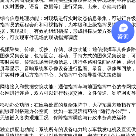
旋转云台高清摄像机、单兵头盔摄像设备对灾害现场的各种信息
（实时图像、语音、数据等）进行采集、出来、存储与传输
综合信息处理功能：对现场进行实时动态信息采集，可进行各级
指挥员的远程会商和可视指挥，为本级和上级指挥员提供决策依
据，实现及时、有效的组织指挥，形成指挥决策方案、下达指
令，可实现事件现场的联动指挥调度
视频采集、传输、切换、存储、录放功能：通信指挥车具备多路
图像采集设备，包括固定、移动、手持方式的图像采集设备，可
实时采集、传输现场音视频信息，进行各路图像间的切换，通过
屏幕显示、音响系统和录像设备进行监看、录音、录像和回放，
并实时传回后方指挥中心，为指挥中心领导提供决策依据
网络接入和数据交换功能：通信指挥车与地面指挥中心的专网或
公网进行连通，双方可以进行数据交换、文件传送、浏览网页等
移动办公功能：在应急处置的复杂矩阵中，大型拓展方舱指挥车
能够即时搭建办公空间，犹如一套灵活精巧的 “随行办公厅”，
无缝嵌入各类艰难工况，保障指挥调度与行政事务高效运转
独立供配电功能：系统所有的设备电力均以车载发电机及直流供
电系统提供电力，并可以外接市电供电；安装UPS以保证电流的