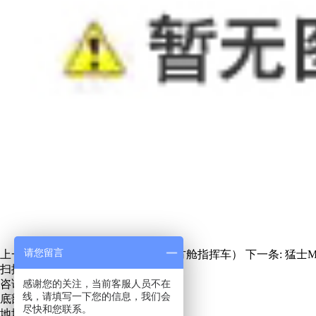
请您留言
上一条:
气象方舱指挥车（大型拓展方舱指挥车）
下一条:
猛士M
扫描关注微信服务号
咨询热线：
感谢您的关注，当前客服人员不在
13271219889
线，请填写一下您的信息，我们会
底部地址地图
尽快和您联系。
地址：青岛市城阳区招商LAVIE公社