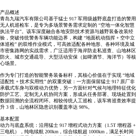
产品概述
青岛九瑞汽车有限公司基于猛士 917 军用级越野底盘打造的警用
无人机巡检车，是专为多场景警务需求定制的 “空地一体化智慧
执法平台”。该车深度融合各地安防技术资源与越野装备改装经
验，突破传统警务车辆功能边界，构建 “地面机动指挥 + 空中立
体巡检” 的双维作业模式，可高效适配各种地形、各种环境及城
市密集路网的实战需求，广泛适用于海岸防走私巡查、山地林区
防火、城市交通疏导、大型活动安保（如啤酒节、海洋节）等核
心场景。
作为专门打造的智能警务装备标杆，其核心价值在于实现 “地域
适配性 + 技术实用性” 的双重突破：一方面保留猛士 917 原厂非
承载式车身与双模动力优势，另一方面针对气候与地理特征优化
防护工艺、定制无人机协同方案，形成从任务部署、现场处置到
数据回溯的全流程闭环。相较传统人工巡检，该车将巡查效率提
升 3 倍，山地林区隐患识别覆盖率达 98%。
基本配置
动力与底盘系统：沿用猛士 917 增程式动力方案（1.5T 增程器 +
三电机），纯电续航 200km，综合续航超 1000km，满足长时间