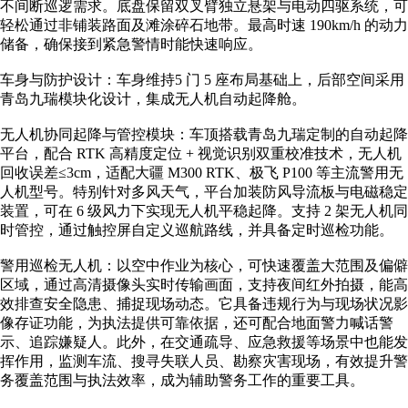
不间断巡逻需求。底盘保留双叉臂独立悬架与电动四驱系统，可
轻松通过非铺装路面及滩涂碎石地带。最高时速 190km/h 的动力
储备，确保接到紧急警情时能快速响应。
车身与防护设计：车身维持5 门 5 座布局基础上，后部空间采用
青岛九瑞模块化设计，集成无人机自动起降舱。
无人机协同起降与管控模块：车顶搭载青岛九瑞定制的自动起降
平台，配合 RTK 高精度定位 + 视觉识别双重校准技术，无人机
回收误差≤3cm，适配大疆 M300 RTK、极飞 P100 等主流警用无
人机型号。特别针对多风天气，平台加装防风导流板与电磁稳定
装置，可在 6 级风力下实现无人机平稳起降。支持 2 架无人机同
时管控，通过触控屏自定义巡航路线，并具备定时巡检功能。
警用巡检无人机：以空中作业为核心，可快速覆盖大范围及偏僻
区域，通过高清摄像头实时传输画面，支持夜间红外拍摄，能高
效排查安全隐患、捕捉现场动态。它具备违规行为与现场状况影
像存证功能，为执法提供可靠依据，还可配合地面警力喊话警
示、追踪嫌疑人。此外，在交通疏导、应急救援等场景中也能发
挥作用，监测车流、搜寻失联人员、勘察灾害现场，有效提升警
务覆盖范围与执法效率，成为辅助警务工作的重要工具。