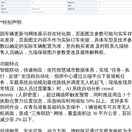
轴距/mm
最高车速/km/h
2950
190
轴数
轮胎数
2
4
燃油种类
钢板弹簧片数
汽油/电混合动力
-/-
外形尺寸/mm
4987,5040*2080*1980,2077
*特别声明:
因车辆更新与网络展示存在转化期，页面图文参数可能与实车存
在差异，页面图文内容不作为实际订车依据，具体车型及技术参
数以确定的实际车辆配置为准，意向购买者请 及时联系九瑞销
售人员确认，九瑞保留图片参数更改及最终解释权。
功能特点
智能联动，快速响应：依托智慧城市数据体系，实现 “任务 - 执
行 - 反馈” 全流程自动化：指挥中心通过云端平台下发巡检任
务，车载系统自动规划最优路线并调度无人机起飞；现场发现异
常情况（如人员过度聚集）时，AI 系统自动分析 crowd
density（人群密度），超过阈值即触发预警，同时推送周边 3 个
执勤点警力位置信息，应急响应时间缩短 50% 以上。支持多车
协同作业，在青岛港集装箱码头安保中，3 辆巡检车可共享无人
机画面，形成 “三角联防” 网络，覆盖面积达 30 平方公里，盲区
减少至 2% 以下。
环境耐受，安全可靠：动力方面，增程版可通过车载发电机为无