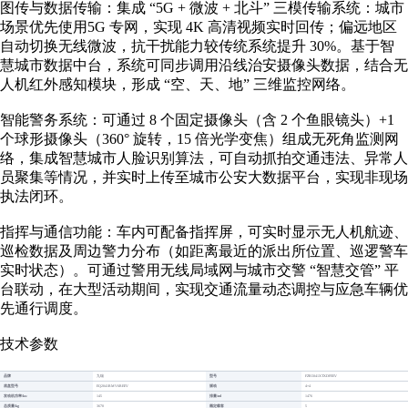
图传与数据传输：集成 “5G + 微波 + 北斗” 三模传输系统：城市
场景优先使用5G 专网，实现 4K 高清视频实时回传；偏远地区
自动切换无线微波，抗干扰能力较传统系统提升 30%。基于智
慧城市数据中台，系统可同步调用沿线治安摄像头数据，结合无
人机红外感知模块，形成 “空、天、地” 三维监控网络。
智能警务系统：可通过 8 个固定摄像头（含 2 个鱼眼镜头）+1
个球形摄像头（360° 旋转，15 倍光学变焦）组成无死角监测网
络，集成智慧城市人脸识别算法，可自动抓拍交通违法、异常人
员聚集等情况，并实时上传至城市公安大数据平台，实现非现场
执法闭环。
指挥与通信功能：车内可配备指挥屏，可实时显示无人机航迹、
巡检数据及周边警力分布（如距离最近的派出所位置、巡逻警车
实时状态）。可通过警用无线局域网与城市交警 “智慧交管” 平
台联动，在大型活动期间，实现交通流量动态调控与应急车辆优
先通行调度。
技术参数
品牌
型号
九瑞
FZB5041XTXDFEEV
底盘型号
驱动
EQ2041RMV6REEV
4×4
发动机功率/kw
排量/ml
145
1476
总质量/kg
额定载客
3670
5