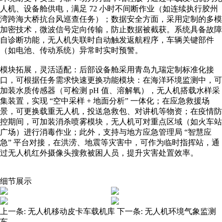
人机、设备舱供电，满足 72 小时不间断作业（如连续执行胶州
湾跨海大桥抗台风巡查任务）；数据安全方面，采用定制的多模
加密技术，微波信号定向传输，防止数据被截获。系统具备故障
自诊断功能，无人机失联时自动触发返航程序，车辆关键部件
（如电池、传动系统）异常时实时预警。
模块拓展，灵活适配：后部设备舱采用青岛九瑞定制标准化接
口，可根据任务需求快速更换功能模块：在海洋环境监测中，可
加装水质传感器（可检测 pH 值、溶解氧），无人机搭载水样采
集装置，实现 “空中采样 + 地面分析” 一体化；在应急救援场
景，可更换载重无人机，投送急救包、对讲机等物资；在疫情防
控期间，可加装消杀喷雾模块，无人机可对重点区域（如火车站
广场）进行消毒作业；此外，支持与地方应急管理局 “智慧应
急” 平台对接，在洪涝、地震等灾害中，可作为临时指挥站，通
过无人机红外摄像头搜救被困人员，提升灾害处置效率。
细节展示
上一条:
无人机移动皮卡车载机库
下一条:
无人机环境气象监测
车