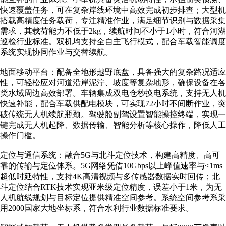
快速覆盖任务，可在复杂岸线环境中高效完成初步排查；大型机
搭载高精度任务载荷，专注精准作业，满足细节识别与数据采集
需求，其载荷能力不低于2kg，续航时间不小于1小时，符合河湖
巡检行业标准。双机均支持全自主飞行模式，配合车载智能调度
系统实现协同作业与交替续航。
地面移动平台：配备全地形越野底盘，具备强大的复杂路况适应
性，可轻松应对河道沿岸泥泞、坡度等复杂地形，确保设备在各
类水域周边高效部署。车辆集成双电仓秒换电系统，支持无人机
快速补能，配合车载供配电模块，可实现72小时不间断作业，突
破传统无人机续航瓶颈。驾驶舱副驾设置智能操控终端，实现一
键完成无人机起降、数据传输、智能分析等核心操作，降低人工
操作门槛。
定位与通信系统：融合5G与北斗定位技术，构建高精度、高可
靠的传输与定位体系。5G网络凭借10Gbps以上峰值速率与≤1ms
超低时延特性，支持4K高清视频与多传感器数据实时回传；北
斗定位结合RTK技术实现亚米级定位精度，误差小于1米，为无
人机航线规划与目标定位提供精准空间参考。系统空间参考系采
用2000国家大地坐标系，符合水利行业数据标准要求。