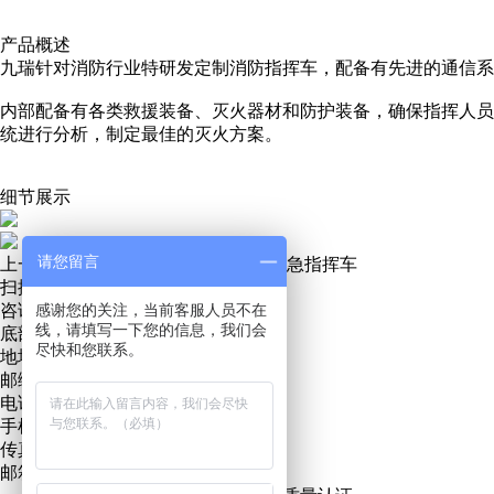
产品概述
九瑞针对消防行业特研发定制消防指挥车，配备有先进的通信系
内部配备有各类救援装备、灭火器材和防护装备，确保指挥人员
统进行分析，制定最佳的灭火方案。
细节展示
请您留言
上一条:
警用指挥车
下一条:
多功能应急指挥车
扫描关注微信服务号
咨询热线：
感谢您的关注，当前客服人员不在
13271219889
线，请填写一下您的信息，我们会
底部地址地图
尽快和您联系。
地址：青岛市城阳区招商LAVIE公社
邮编：266000
电话：0532 - 55717686
手机：15898810000
传真：0532 - 55717686
邮箱：lejinuode@163.com