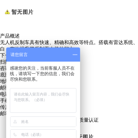
产品概述
无人机反制车具有快速、精确和高效等特点。搭载有雷达系统
白，有效提升了反制无人机的能力。
请您留言
下一条:
电视转播车
扫描关注微信服务号
咨询热线：
感谢您的关注，当前客服人员不在
13271219889
线，请填写一下您的信息，我们会
底部地址地图
尽快和您联系。
地址：青岛市城阳区招商LAVIE公社
邮编：266000
电话：0532 - 55717686
手机：15898810000
传真：0532 - 55717686
邮箱：lejinuode@163.com
ISO9001质量认证
CCC产品质量认证