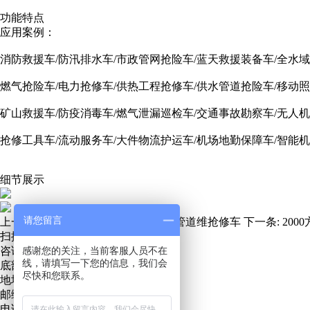
功能特点
应用案例：
消防救援车/防汛排水车/市政管网抢险车/蓝天救援装备车/全水
燃气抢险车/电力抢修车/供热工程抢修车/供水管道抢险车/移动照
矿山救援车/防疫消毒车/燃气泄漏巡检车/交通事故勘察车/无人
抢修工具车/流动服务车/大件物流护运车/机场地勤保障车/智能
细节展示
请您留言
上一条:
热力抢险抢修车 多功能热力管道维抢修车
下一条:
20
扫描关注微信服务号
咨询热线：
感谢您的关注，当前客服人员不在
13271219889
线，请填写一下您的信息，我们会
底部地址地图
尽快和您联系。
地址：青岛市城阳区招商LAVIE公社
邮编：266000
电话：0532 - 55717686