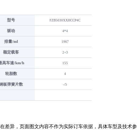
型号
FZB5030XXHCCP4C
驱动
4*4
排量/ml
1967
额定载客
2+3
最高车速/km/h
155
轮胎数
4
钢板弹簧片数
-/5
在差异，页面图文内容不作为实际订车依据，具体车型及技术参