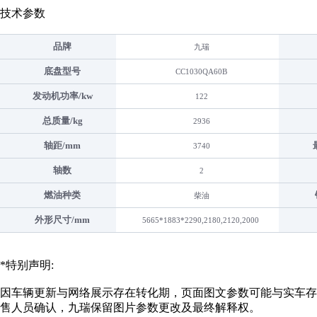
技术参数
品牌
九瑞
底盘型号
CC1030QA60B
发动机功率/kw
122
总质量/kg
2936
轴距/mm
3740
轴数
2
燃油种类
柴油
外形尺寸/mm
5665*1883*2290,2180,2120,2000
*特别声明:
因车辆更新与网络展示存在转化期，页面图文参数可能与实车存
售人员确认，九瑞保留图片参数更改及最终解释权。