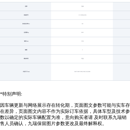
品牌
九瑞
底盘型号
CC1030QA20A
发动机功率/kw
145
总质量/kg
2835
轴距/mm
3740
轴数
2
燃油种类
汽油
外形尺寸/mm
5665*1883*2290,2180,2120,2000
*特别声明:
因车辆更新与网络展示存在转化期，页面图文参数可能与实车存
在差异，页面图文内容不作为实际订车依据，具体车型及技术参
数以确定的实际车辆配置为准，意向购买者请 及时联系九瑞销
售人员确认，九瑞保留图片参数更改及最终解释权。