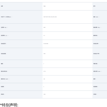
品牌
型号
九瑞
外形尺寸（长/宽/高mm）：
轴距（mm）：
5690*1883*2280,2160,2050,1960
总质量（Kg）：
整备质量（Kg）：
2940
前排乘客（人）：
燃料种类：
2+3
发动机型号：
发动机功率：
GW4D20M
发动机排量：
发动机生产商：
1996
轴数：
弹簧片数：
2
接近角/离去角：
前悬/后悬（mm）：
27/25
最高车速（km/h）：
轴荷：
160
轮胎数：
轮胎规格：
4
前轮距：
后轮距：
1580
*特别声明: