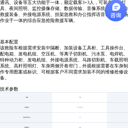
通讯、设备等五大功能于一体，额定载客3+3人，可装备警示灯
具、夜间照明、监控摄像存储、数据传输、音像系统、应急抢险
救援装备、外接电源系统、担架急救和办公指挥语音调度等现场
作业于一体的综合应急抢险救援车辆。
基本配置
该救险车根据需求安装中隔断、加装设备工具柜、工具操作台、
配电箱、发电机组、空压机、等离子切割机、污水泵、电焊机、
特种动力柜、发电机组、外接电源系统、马路切割机、车载照明
系统、高杆照明灯、车身两侧开卷帘门，外观根据需要在车身制
作专用图案或标识、可根据客户不同需求加装不同的维修抢修设
备。
技术参数
品牌
九瑞
底盘型号
NJ1046EFCS
发动机功率/kw
125
总质量/kg
4490