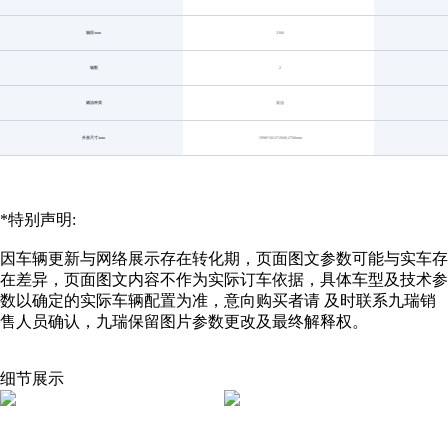
轴距/mm
3300
轴数
2
燃油种类
柴油
外形尺寸/mm
5990*2015*2600,2700mm
*特别声明:
因车辆更新与网络展示存在转化期，页面图文参数可能与实车存
在差异，页面图文内容不作为实际订车依据，具体车型及技术参
数以确定的实际车辆配置为准，意向购买者请 及时联系九瑞销
售人员确认，九瑞保留图片参数更改及最终解释权。
细节展示