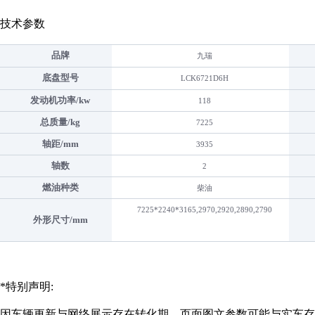
技术参数
品牌
九瑞
底盘型号
LCK6721D6H
发动机功率/kw
118
总质量/kg
7225
轴距/mm
3935
轴数
2
燃油种类
柴油
7225*2240*3165,2970,2920,2890,2790
外形尺寸/mm
*特别声明:
因车辆更新与网络展示存在转化期，页面图文参数可能与实车存