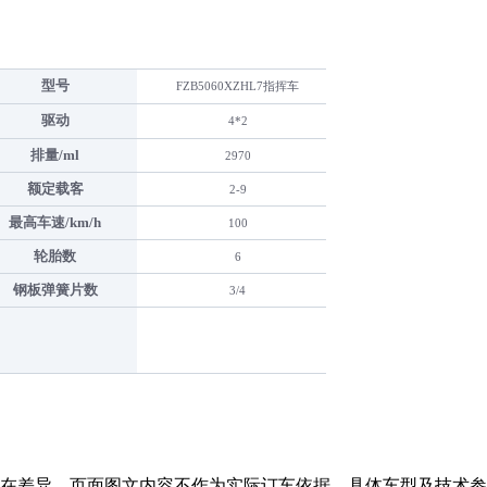
型号
FZB5060XZHL7指挥车
驱动
4*2
排量/ml
2970
额定载客
2-9
最高车速/km/h
100
轮胎数
6
钢板弹簧片数
3/4
在差异，页面图文内容不作为实际订车依据，具体车型及技术参