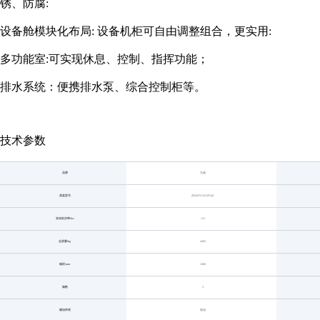
锈、防腐:
设备舱模块化布局: 设备机柜可自由调整组合，更实用:
多功能室:可实现休息、控制、指挥功能；
排水系统：便携排水泵、综合控制柜等。
技术参数
品牌
九瑞
底盘型号
ZZ1047G3315F144
发动机功率/kw
115
总质量/kg
4495
轴距/mm
3280
轴数
2
燃油种类
柴油