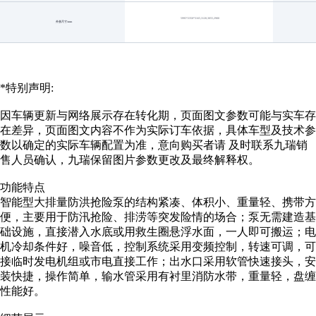
5995*2350*3165,3120,3055,2900
外形尺寸/mm
*特别声明:
因车辆更新与网络展示存在转化期，页面图文参数可能与实车存
在差异，页面图文内容不作为实际订车依据，具体车型及技术参
数以确定的实际车辆配置为准，意向购买者请 及时联系九瑞销
售人员确认，九瑞保留图片参数更改及最终解释权。
功能特点
智能型大排量防洪抢险泵的结构紧凑、体积小、重量轻、携带方
便，主要用于防汛抢险、排涝等突发险情的场合；泵无需建造基
础设施，直接潜入水底或用救生圈悬浮水面，一人即可搬运；电
机冷却条件好，噪音低，控制系统采用变频控制，转速可调，可
接临时发电机组或市电直接工作；出水口采用软管快速接头，安
装快捷，操作简单，输水管采用有衬里消防水带，重量轻，盘缠
性能好。