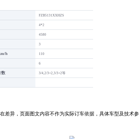
FZB5131XXHZS
4*2
4580
3
m/h
110
6
片数
3/4,2/3+2,3/3+2等
在差异，页面图文内容不作为实际订车依据，具体车型及技术参