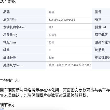
技术参数
品牌
型号
九瑞
底盘型号
驱动
ZZ5186XXYK501GF1
发动机功率/kw
排量/ml
162
总质量/kg
额定载客
13000
轴距/mm
最高车速/k
5200
轴数
轮胎数
2
燃油种类
钢板弹簧
柴油
外形尺寸/mm
9000，8190*2510*3610,3410,3280
*特别声明:
因车辆更新与网络展示存在转化期，页面图文参数可能与实车存
售人员确认，九瑞保留图片参数更改及最终解释权。
细节展示