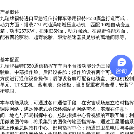
产品概述
九瑞牌福特进口应急通信指挥车采用福特F550底盘打造而成，
动力方面：搭载7.3L汽油涡轮增压发动机，匹配 10档自动变速
箱，功率257KW，扭矩635Nm，动力强劲。在越野性能方面，
配有四轮驱动、越野轮胎、限滑差速器及足够的离地间隙等。
基本配置
九瑞牌福特F550通信指挥车车内平台按功能分为三段，前部驾
驶舱、中部操作舱、后部设备舱；操作舱设有两个可旋转座椅，
方便进行通信设备操作；后部设备舱可配备电缆盘、发电机控制
单元、UPS主机、蓄电池、杂物柜，设备配重布局合理，安装平
衡稳固。
本车功能系统，可通过各种通信手段，在灾害现场建立临时指挥
调度网络，满足便携式会议终端站的网络需求，实现在任意时
间、地点与部局指挥中心、总队指挥中心音视频的互联互通；利
用微波图传等，将采集到的图像传输至指挥车，通过卫星通信系
统上传至总队指挥中心、部局指挥中心；能通过卫星电话与各级