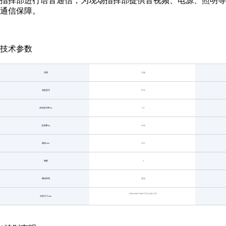
指挥部进行语音通信；为现场指挥部提供音视频、电源、照明等
通信保障。
技术参数
品牌
九瑞
底盘型号
F550
发动机功率/kw
257
总质量/kg
6500
轴距/mm
3675
轴数
2
燃油种类
柴油
6680,6490*2400*2720,2500,2370
外形尺寸/mm