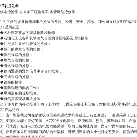
详细说明
供水抢险车 自来水工程抢修车 水管爆裂抢修车
1.为了做到设备抢修和事故抢险的及时、经济、安全、高效。我公司设计发明了这
2.1适用范围
◆各种突发事故的现场抢险和抢修；
◆石油化工设备和长输油气管线的带压堵漏及现场抢修；
◆油田抽油泵站和管线的抢修；
◆城市的供水管网的抢修；
◆供电线路的抢修；
◆燃气管线的抢修；
◆电讯线路的抢修；
◆移动通讯的野外信号中转台的抢修；
◆高速公路的抢修；
◆铁路的抢修；
◆消防现场的配合工作；
◆军用装备的现场抢修;
◆自然灾害现场事故抢险。
该车亦可作为移动维修车间（工作站），固定必要工具设备，对抢修现场零件进行加
2.2产品特点：
1）该车型是我公司在消化吸收国外先进技术的基础上进行创新设计，引进采用了进
2）实现的功能：警灯警示、AC220V发电供电、逆变电源、照明、液压动力源、自
3）厢体设计充分考虑应急抢险功能需要，取放设备快捷方便，固定牢固可靠的特点
4）设备柜体采用德国进口的铝合金型材，可根据设备的大小进行调整安装。两侧的