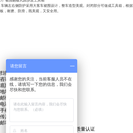
5）
裙围翻板式踏步及工具箱
车辆左右侧防护采用大客车裙围设计，整车造型美观。封闭部分可做成工具箱，根据车
板，耐磨、防滑，既美观，又安全用。
请您留言
扫描关注微信服务号
咨询热线：
感谢您的关注，当前客服人员不在
13271219889
线，请填写一下您的信息，我们会
底部地址地图
尽快和您联系。
地址：青岛市城阳区招商LAVIE公社
邮编：266000
电话：0532 - 55717686
手机：15898810000
传真：0532 - 55717686
邮箱：lejinuode@163.com
ISO9001质量认证
CCC产品质量认证