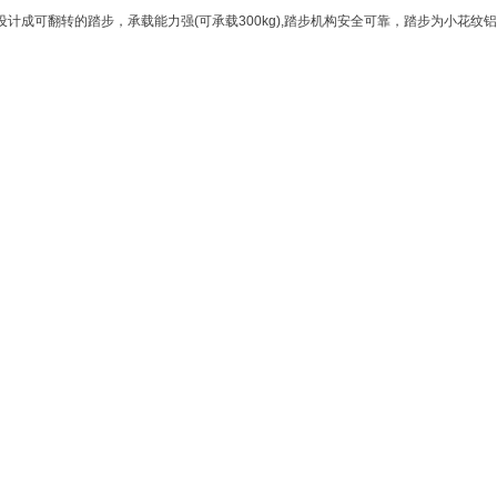
可翻转的踏步，承载能力强(可承载300kg),踏步机构安全可靠，踏步为小花纹铝