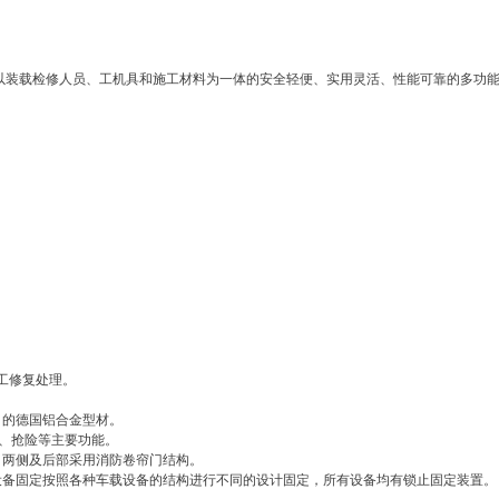
种以装载检修人员、工机具和施工材料为一体的安全轻便、实用灵活、性能可靠的多功
工修复处理。
口的德国铝合金型材。
救、抢险等主要功能。
，两侧及后部采用消防卷帘门结构。
设备固定按照各种车载设备的结构进行不同的设计固定，所有设备均有锁止固定装置。