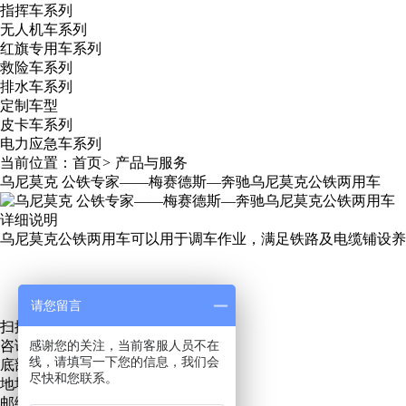
指挥车系列
无人机车系列
红旗专用车系列
救险车系列
排水车系列
定制车型
皮卡车系列
电力应急车系列
当前位置：
首页
>
产品与服务
乌尼莫克 公铁专家——梅赛德斯—奔驰乌尼莫克公铁两用车
详细说明
乌尼莫克公铁两用车可以用于调车作业，满足铁路及电缆铺设
请您留言
扫描关注微信服务号
咨询热线：
感谢您的关注，当前客服人员不在
13271219889
线，请填写一下您的信息，我们会
底部地址地图
尽快和您联系。
地址：青岛市城阳区招商LAVIE公社
邮编：266000